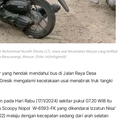
k Muhammad Nuridh Dhuha (17), siswa asal Kecamatan Manyar yang terlibat
 Banyuwangi, Manyar. (Foto: Ist/Infogresik)
 yang hendak mendahui bus di Jalan Raya Desa
resik mengalami kecelakaan usai menabrak truk tangki
n pada Hari Rabu (17/1/2024) sekitar pukul 07.20 WIB itu
 Scoopy Nopol W-6593-FK yang dikendarai Izzatun Nisa’
2) melaju dengan kecepatan sedang dari arah selatan