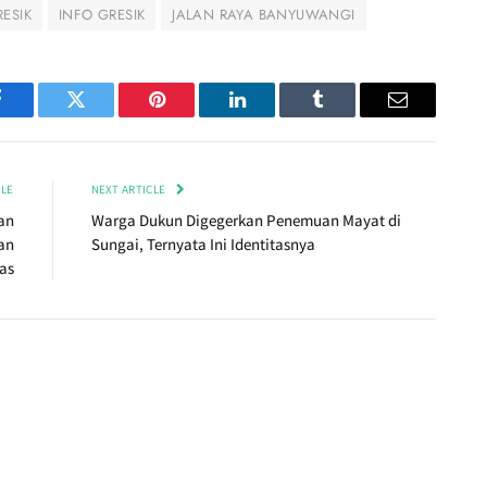
RESIK
INFO GRESIK
JALAN RAYA BANYUWANGI
Facebook
Twitter
Pinterest
LinkedIn
Tumblr
Email
CLE
NEXT ARTICLE
an
Warga Dukun Digegerkan Penemuan Mayat di
an
Sungai, Ternyata Ini Identitasnya
as