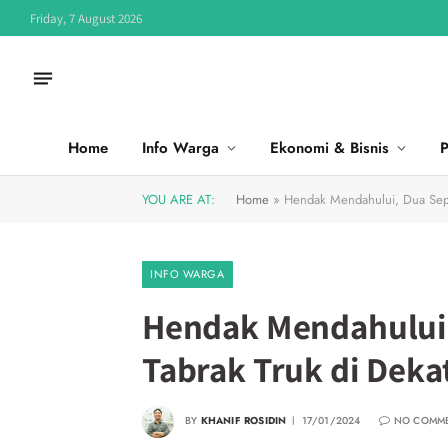
Friday, 7 August 2026
Home
Info Warga
Ekonomi & Bisnis
P
YOU ARE AT:
Home
»
Hendak Mendahului, Dua Seped
INFO WARGA
Hendak Mendahului,
Tabrak Truk di Deka
BY
KHANIF ROSIDIN
17/01/2024
NO COMM