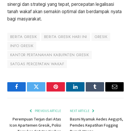
sinergi dan strategi yang tepat, percepatan legalisasi
tanah wakaf akan semakin optimal dan berdampak nyata
bagi masyarakat.
BERITA GRESIK
BERITA GRESIK HARI INI
GRESIK
INFO GRESIK
KANTOR PERTANAHAN KABUPATEN GRESIK
SATGAS PERCEPATAN WAKAF
Facebook
Twitter
Pinterest
LinkedIn
Tumblr
Email
PREVIOUS ARTICLE
NEXT ARTICLE
Perempuan Terjun dari Atas
Basmi Nyamuk Aedes Aegypti,
Icon Apartemen Gresik, Polisi
Pemdes Kepatihan Fogging