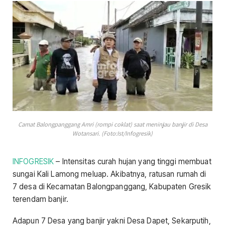
Camat Balongpanggang Amri (rompi coklat) saat meninjau banjir di Desa
Wotansari. (Foto:Ist/Infogresik)
INFOGRESIK
– Intensitas curah hujan yang tinggi membuat
sungai Kali Lamong meluap. Akibatnya, ratusan rumah di
7 desa di Kecamatan Balongpanggang, Kabupaten Gresik
terendam banjir.
Adapun 7 Desa yang banjir yakni Desa Dapet, Sekarputih,